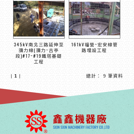
345kV南北三路延伸至
161kV福營~宏安線管
瀰力線(瀰力~古亭
路埋設工程
段)#17~#19鐵塔基礎
工程
|
1
|
總計： 9 筆資料