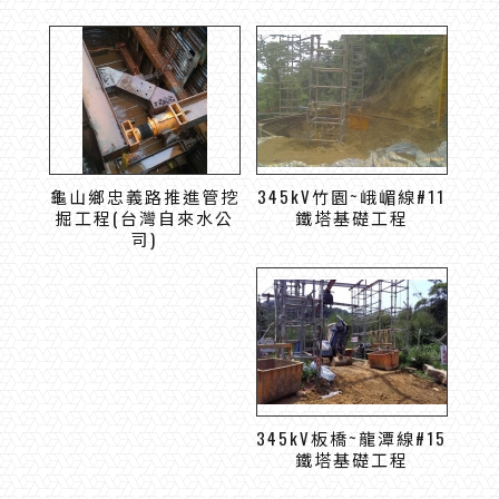
龜山鄉忠義路推進管挖
345kV竹園~峨嵋線#11
掘工程(台灣自來水公
鐵塔基礎工程
司)
345kV板橋~龍潭線#15
鐵塔基礎工程