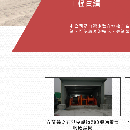
工程實績
本公司是台灣少數在地擁有自
業，可依顧客的需求，專業設
宜蘭縣烏石港曳船道200噸油壓雙
胴捲揚機