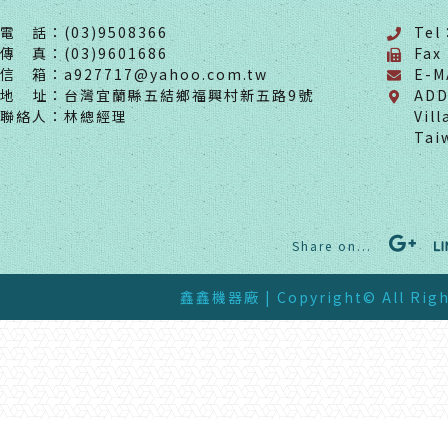
電 話：(03)9508366
Tel
傳 真：(03)9601686
Fax
信 箱：a927717@yahoo.com.tw
E-M
地 址：台灣宜蘭縣五結鄉福興村新五路9號
ADD
聯絡人：林總經理
Vil
Tai
Share on...
鑫鑫機器廠
| Copyright© All Righ