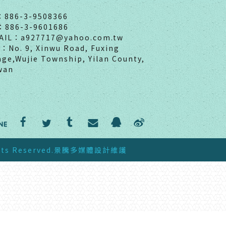
：886-3-9508366
：886-3-9601686
AIL：a927717@yahoo.com.tw
：No. 9, Xinwu Road, Fuxing
lage,Wujie Township, Yilan County,
wan
ts Reserved.
景騰多媒體
設計維護