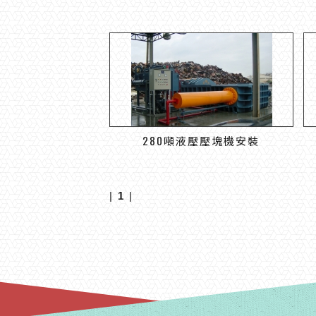
280噸液壓壓塊機安裝
|
1
|