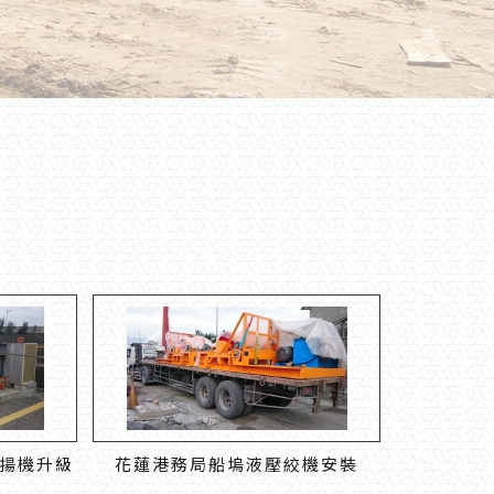
揚機升級
花蓮港務局船塢液壓絞機安裝