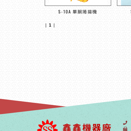
S-10A 單胴捲揚機
|
1
|